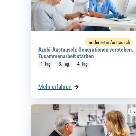
moderierter Austausch
Azubi-Austausch: Generationen verstehen,
Zusammenarbeit stärken
1. Tag
3. Tag
4. Tag
Mehr erfahren
Liv