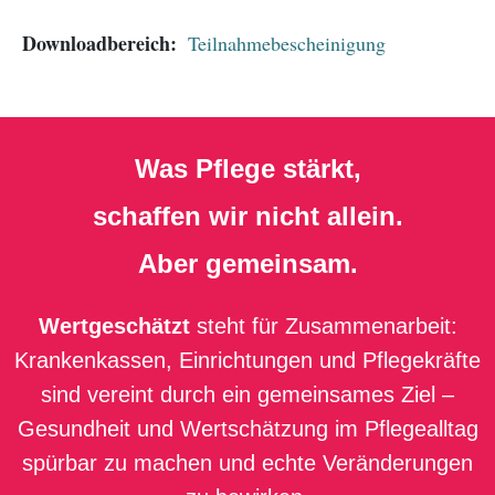
Downloadbereich:
Teilnahmebescheinigung
Was Pflege stärkt,
schaffen wir nicht allein.
Aber gemeinsam.
Wertgeschätzt
steht für Zusammenarbeit:
Krankenkassen, Einrichtungen und Pflegekräfte
sind vereint durch ein gemeinsames Ziel –
Gesundheit und Wertschätzung im Pflegealltag
spürbar zu machen und echte Veränderungen