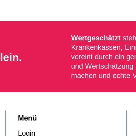
Wertgeschätzt
steh
Krankenkassen, Einr
lein.
vereint durch ein g
und Wertschätzung i
machen und echte V
Menü
Login