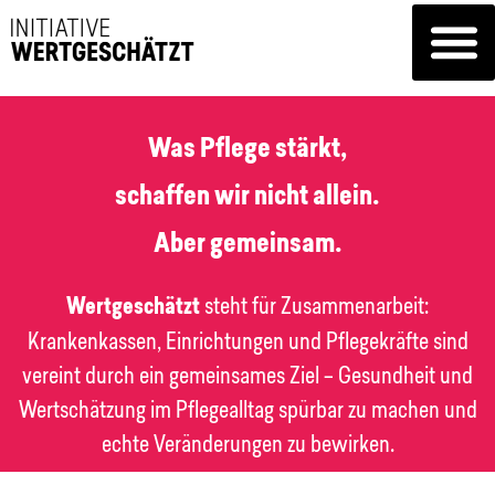
Was Pflege stärkt,
schaffen wir nicht allein.
Aber gemeinsam.
Wertgeschätzt
steht für Zusammenarbeit:
Krankenkassen, Einrichtungen und Pflegekräfte sind
vereint durch ein gemeinsames Ziel – Gesundheit und
Wertschätzung im Pflegealltag spürbar zu machen und
echte Veränderungen zu bewirken.