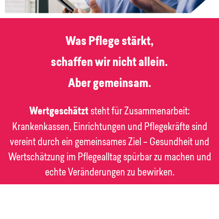
Was Pflege stärkt,
schaffen wir nicht allein.
Aber gemeinsam.
Wertgeschätzt
steht für Zusammenarbeit:
Krankenkassen, Einrichtungen und Pflegekräfte sind
vereint durch ein gemeinsames Ziel – Gesundheit und
Wertschätzung im Pflegealltag spürbar zu machen und
echte Veränderungen zu bewirken.